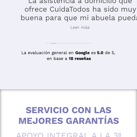
La asistencia a domicilio que
ofrece CuidaTodos ha sido muy
buena para que mi abuela pueda
seguir haciendo su vida de una
Leer más
forma diferente y entretenida. Los
cuidadores son amables,
respetuosos y siempre atentos a
La evaluación general en
Google
es
5.0
de 5,
en base a
18 reseñas
sus necesidades. Saber que
recibe cuidados de calidad nos da
mucha tranquilidad
SERVICIO CON LAS
MEJORES GARANTÍAS
APOYO INTEGRAL A LA 3ª