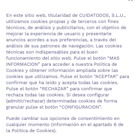
INNOVADOR
En este sitio web, titularidad de CUIDATODOS, S.L.U.,
Integración de soluciones tecnológicas de
utilizamos cookies propias y de terceros con fines
monitorización
técnicos, de análisis y publicitarios, con el objetivo de
mejorar la experiencia de usuario y presentarle
anuncios acordes a sus preferencias, a través del
análisis de sus patrones de navegación. Las cookies
técnicas son indispensables para el buen
funcionamiento del sitio web. Pulse el botón “MAS
INFORMACION” para acceder a nuestra Política de
Cookies y obtener información ampliada sobre las
cookies que utilizamos. Pulse el botón “ACEPTAR” para
confirmar que ha leído y acepta todas las cookies.
PREVENTIVO
Pulse el botón “RECHAZAR” para confirmar que
rechaza todas las cookies. Si desea configurar
(admitir/rechazar) determinadas cookies de forma
Servicio enfocado a mejorar la calidad de
granular pulse el botón “CONFIGURACION”.
vida del usuario
Puede cambiar sus opciones de consentimiento en
cualquier momento (información en el apartado 6 de
la Política de Cookies).