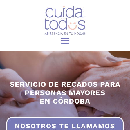
QUIENES SOMOS
AYUDA A DOMICILIO
SERVICIOS
SERVICIO DE RECADOS PARA
PERSONAS MAYORES
ACOMPAÑAMIENTO
EN CÓRDOBA
CUIDADO Y COMPAÑÍA EN HOSPITALES
GESTIÓN Y CUIDADOS DEL HOGAR
NOSOTROS TE LLAMAMOS
SERVICIO DE RECADOS